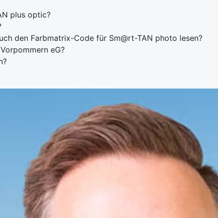
N plus optic?
?
auch den Farbmatrix-Code für Sm@rt-TAN photo lesen?
k Vorpommern eG?
n?