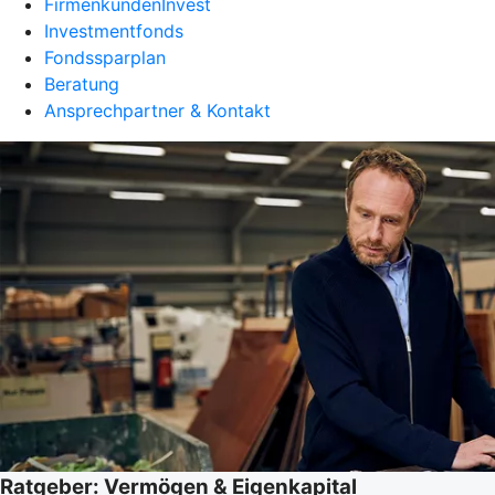
FirmenkundenInvest
Investmentfonds
Fondssparplan
Beratung
Ansprechpartner & Kontakt
Ratgeber: Vermögen & Eigenkapital