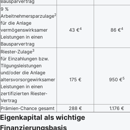
Bausparvertrag
9 %
2
Arbeitnehmersparzulage
für die Anlage
4
4
vermögenswirksamer
43 €
86 €
Leistungen in einen
Bausparvertrag
3
Riester-Zulage
für Einzahlungen bzw.
Tilgungsleistungen
und/oder die Anlage
5
altersvorsorgewirksamer
175 €
950 €
Leistungen in einen
zertifizierten Riester-
Vertrag
Prämien-Chance gesamt
288 €
1.176 €
Eigenkapital als wichtige
Finanzierungsbasis