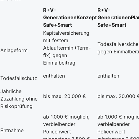
R+V-
R+V-
GenerationenKonzept
GenerationenPla
Safe+Smart
Safe+Smart
Kapitalversicherung
mit festem
Todesfallversich
Ablauftermin (Term-
Anlageform
gegen Einmalbeit
fix) gegen
Einmalbeitrag
enthalten
enthalten
Todesfallschutz
Jährliche
bis max. 20.000 €
bis max. 20.000 
Zuzahlung ohne
Risikoprüfung
ab 1.000 € möglich,
ab 1.000 € möglic
verbleibender
verbleibender
Entnahme
Policenwert
Policenwert
mindestens 2.500 €
mindestens 2.50