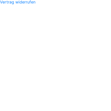
Vertrag widerrufen