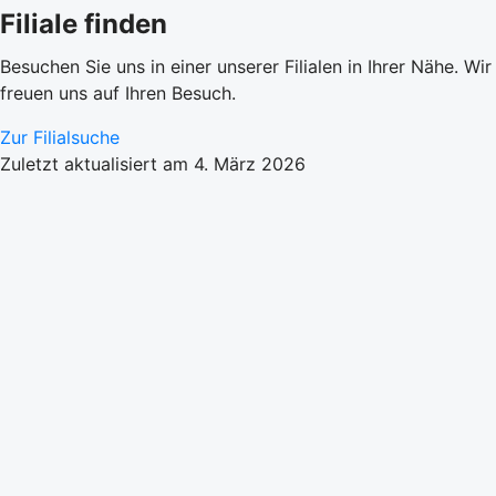
Filiale finden
Besuchen Sie uns in einer unserer Filialen in Ihrer Nähe. Wir
freuen uns auf Ihren Besuch.
Zur Filialsuche
Zuletzt aktualisiert am 4. März 2026