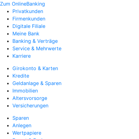
Zum OnlineBanking
Privatkunden
Firmenkunden
Digitale Filiale
Meine Bank
Banking & Verträge
Service & Mehrwerte
Karriere
Girokonto & Karten
Kredite
Geldanlage & Sparen
Immobilien
Altersvorsorge
Versicherungen
Sparen
Anlegen
Wertpapiere