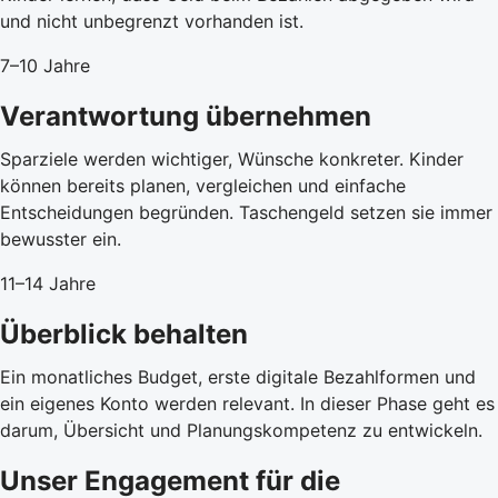
und nicht unbegrenzt vorhanden ist.
7–10 Jahre
Verantwortung übernehmen
Sparziele werden wichtiger, Wünsche konkreter. Kinder
können bereits planen, vergleichen und einfache
Entscheidungen begründen. Taschengeld setzen sie immer
bewusster ein.
11–14 Jahre
Überblick behalten
Ein monatliches Budget, erste digitale Bezahlformen und
ein eigenes Konto werden relevant. In dieser Phase geht es
darum, Übersicht und Planungskompetenz zu entwickeln.
Unser Engagement für die