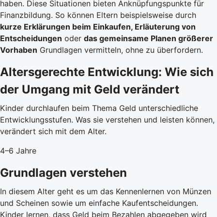
haben. Diese Situationen bieten Anknüpfungspunkte für
Finanzbildung. So können Eltern beispielsweise durch
kurze Erklärungen beim Einkaufen, Erläuterung von
Entscheidungen
oder
das gemeinsame Planen größerer
Vorhaben
Grundlagen vermitteln, ohne zu überfordern.
Altersgerechte Entwicklung: Wie sich
der Umgang mit Geld verändert
Kinder durchlaufen beim Thema Geld unterschiedliche
Entwicklungsstufen. Was sie verstehen und leisten können,
verändert sich mit dem Alter.
4–6 Jahre
Grundlagen verstehen
In diesem Alter geht es um das Kennenlernen von Münzen
und Scheinen sowie um einfache Kaufentscheidungen.
Kinder lernen, dass Geld beim Bezahlen abgegeben wird