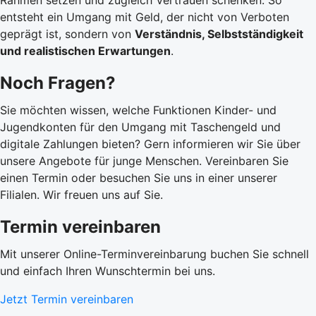
Rahmen setzen und zugleich Vertrauen schenken. So
entsteht ein Umgang mit Geld, der nicht von Verboten
geprägt ist, sondern von
Verständnis, Selbstständigkeit
und realistischen Erwartungen
.
Noch Fragen?
Sie möchten wissen, welche Funktionen Kinder- und
Jugendkonten für den Umgang mit Taschengeld und
digitale Zahlungen bieten? Gern informieren wir Sie über
unsere Angebote für junge Menschen. Vereinbaren Sie
einen Termin oder besuchen Sie uns in einer unserer
Filialen. Wir freuen uns auf Sie.
Termin vereinbaren
Mit unserer Online-Terminvereinbarung buchen Sie schnell
und einfach Ihren Wunschtermin bei uns.
Jetzt Termin vereinbaren