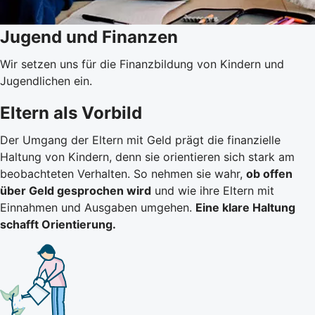
Jugend und Finanzen
Wir setzen uns für die Finanzbildung von Kindern und
Jugendlichen ein.
Eltern als Vorbild
Der Umgang der Eltern mit Geld prägt die finanzielle
Haltung von Kindern, denn sie orientieren sich stark am
beobachteten Verhalten. So nehmen sie wahr,
ob offen
über Geld gesprochen wird
und wie ihre Eltern mit
Einnahmen und Ausgaben umgehen.
Eine klare Haltung
schafft Orientierung.