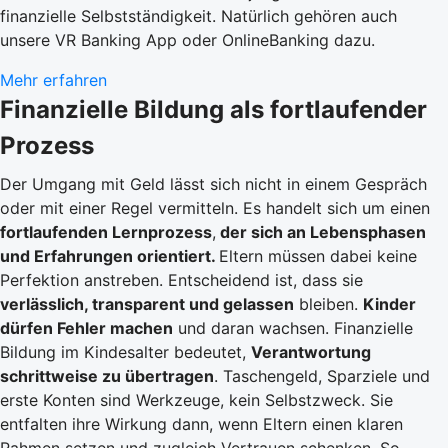
finanzielle Selbstständigkeit. Natürlich gehören auch
unsere VR Banking App oder OnlineBanking dazu.
Mehr erfahren
Finanzielle Bildung als fortlaufender
Prozess
Der Umgang mit Geld lässt sich nicht in einem Gespräch
oder mit einer Regel vermitteln. Es handelt sich um einen
fortlaufenden Lernprozess
,
der sich an Lebensphasen
und Erfahrungen orientiert.
Eltern müssen dabei keine
Perfektion anstreben. Entscheidend ist, dass sie
verlässlich, transparent und gelassen
bleiben.
Kinder
dürfen Fehler machen
und daran wachsen. Finanzielle
Bildung im Kindesalter bedeutet,
Verantwortung
schrittweise zu übertragen
. Taschengeld, Sparziele und
erste Konten sind Werkzeuge, kein Selbstzweck. Sie
entfalten ihre Wirkung dann, wenn Eltern einen klaren