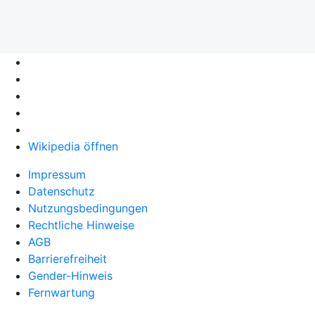
Wikipedia öffnen
Impressum
Datenschutz
Nutzungsbedingungen
Rechtliche Hinweise
AGB
Barrierefreiheit
Gender-Hinweis
Fernwartung