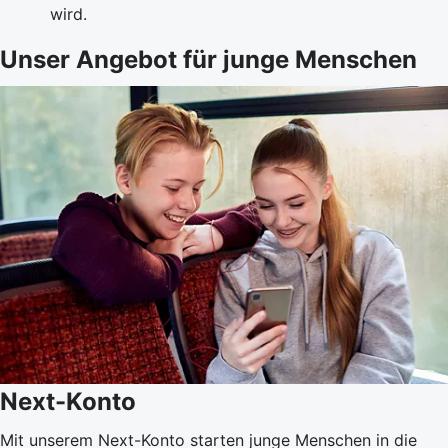
wird.
Unser Angebot für junge Menschen
Next-Konto
Mit unserem Next-Konto starten junge Menschen in die